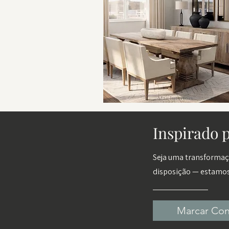
Inspirado p
Seja uma transformaç
disposição — estamos 
Marcar Con