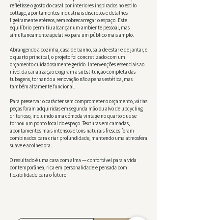
refletisse o gosto do casal por interiores inspirados no estilo
cottage, apontamentos industriais discretos e detalhes
ligeiramente etéreos, sem sobrecarregar o espaço. Este
equilíbrio permitiu alcançar um ambiente pessoal, mas
simultaneamente apelativo para um público mais amplo.
Abrangendo a cozinha, casa de banho, sala de estar e de jantar, e
o quarto principal, o projeto foi concretizado com um
orçamento cuidadosamente gerido. Intervenções essenciais ao
nível da canalização exigiram a substituição completa das
tubagens, tornando a renovação não apenas estética, mas
também altamente funcional.
Para preservar o carácter sem comprometer o orçamento, várias
peças foram adquiridas em segunda mão ou alvo de upcycling
criterioso, incluindo uma cómoda vintage no quarto que se
tornou um ponto focal do espaço. Texturas em camadas,
apontamentos mais intensos e tons naturais frescos foram
combinados para criar profundidade, mantendo uma atmosfera
suave e acolhedora.
O resultado é uma casa com alma — confortável para a vida
contemporânea, rica em personalidade e pensada com
flexibilidade para o futuro.
Subscreva para receber inspiração de design, ofertas
exclusivas e acesso antecipado a novas coleções.