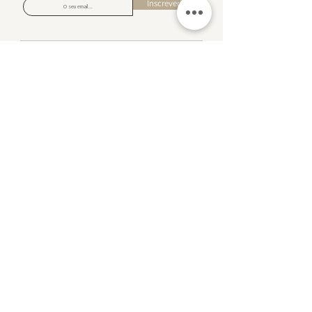
Inscrever!
Sobre nos
Contacto
Devoluções
Politica de Privacidade
Livro de Reclamações
​Perguntas Frequentes
Eventos
Visite-nos em Portimão
Rua da Hortinha, Nº 18 Portimão,
8500-594
Ver no Google Maps
Horário
Segunda - Sexta feira
10:30 - 13:30 & 14:30-18:30
Sabado e Domingo
Fechado