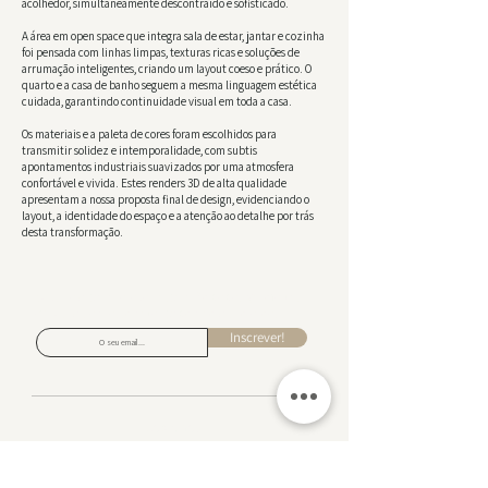
acolhedor, simultaneamente descontraído e sofisticado.
A área em open space que integra sala de estar, jantar e cozinha
foi pensada com linhas limpas, texturas ricas e soluções de
arrumação inteligentes, criando um layout coeso e prático. O
quarto e a casa de banho seguem a mesma linguagem estética
cuidada, garantindo continuidade visual em toda a casa.
Os materiais e a paleta de cores foram escolhidos para
transmitir solidez e intemporalidade, com subtis
apontamentos industriais suavizados por uma atmosfera
confortável e vivida. Estes renders 3D de alta qualidade
apresentam a nossa proposta final de design, evidenciando o
layout, a identidade do espaço e a atenção ao detalhe por trás
desta transformação.
Subscreva para receber inspiração de design, ofertas
exclusivas e acesso antecipado a novas coleções.
Inscrever!
Sobre nos
Contacto
Devoluções
Politica de Privacidade