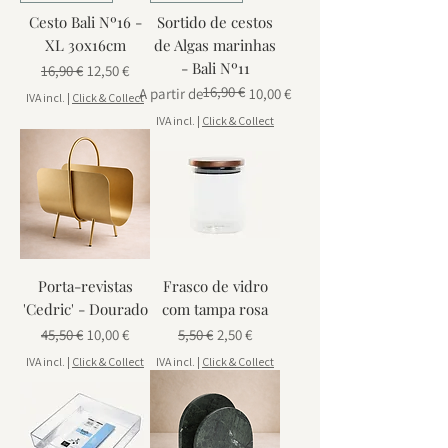
Cesto Bali Nº16 -
Sortido de cestos
XL 30x16cm
de Algas marinhas
- Bali Nº11
Preço normal
Preço promocional
16,90 €
12,50 €
16,90 €
Preço normal
Preço promocional
A partir de
10,00 €
IVA incl.
|
Click & Collect
IVA incl.
|
Click & Collect
Porta-revistas
Frasco de vidro
'Cedric' - Dourado
com tampa rosa
Preço normal
Preço promocional
Preço normal
Preço promocional
45,50 €
10,00 €
5,50 €
2,50 €
IVA incl.
|
Click & Collect
IVA incl.
|
Click & Collect