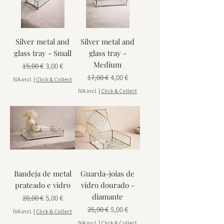
Silver metal and
Silver metal and
glass tray - Small
glass tray -
Medium
Preço normal
Preço promocional
15,00 €
3,00 €
Preço normal
Preço promocional
17,00 €
4,00 €
IVA incl.
|
Click & Collect
IVA incl.
|
Click & Collect
Bandeja de metal
Guarda-joias de
prateado e vidro
vidro dourado -
diamante
Preço normal
Preço promocional
20,00 €
5,00 €
Preço normal
Preço promocional
25,90 €
5,00 €
IVA incl.
|
Click & Collect
IVA incl.
|
Click & Collect