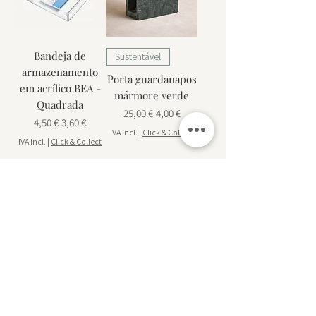
Bandeja de
Sustentável
armazenamento
Porta guardanapos
em acrílico BEA -
mármore verde
Quadrada
Preço normal
Preço promocional
25,00 €
4,00 €
Preço normal
Preço promocional
4,50 €
3,60 €
IVA incl.
|
Click & Collect
IVA incl.
|
Click & Collect
1
/
1
Subscreva para receber inspiração de design, ofertas
exclusivas e acesso antecipado a novas coleções.
Inscrever!