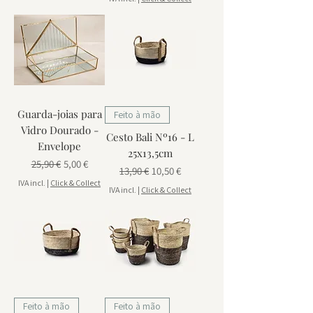
Guarda-joias para
Feito à mão
Vidro Dourado -
Cesto Bali Nº16 - L
Envelope
25x13,5cm
Preço normal
Preço promocional
25,90 €
5,00 €
Preço normal
Preço promocional
13,90 €
10,50 €
IVA incl.
|
Click & Collect
IVA incl.
|
Click & Collect
Feito à mão
Feito à mão