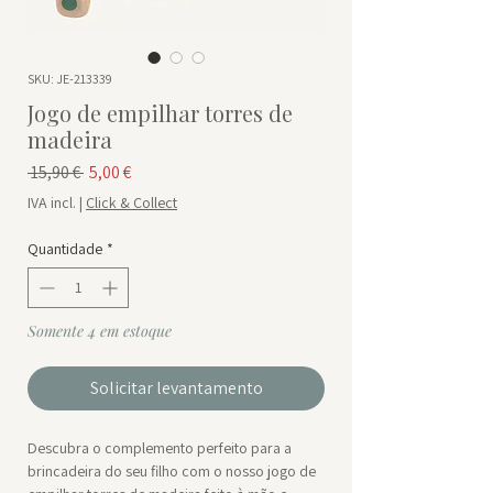
SKU: JE-213339
Jogo de empilhar torres de
madeira
Preço normal
Preço promocional
 15,90 € 
5,00 €
IVA incl.
|
Click & Collect
Quantidade
*
Somente 4 em estoque
Solicitar levantamento
Descubra o complemento perfeito para a
brincadeira do seu filho com o nosso jogo de