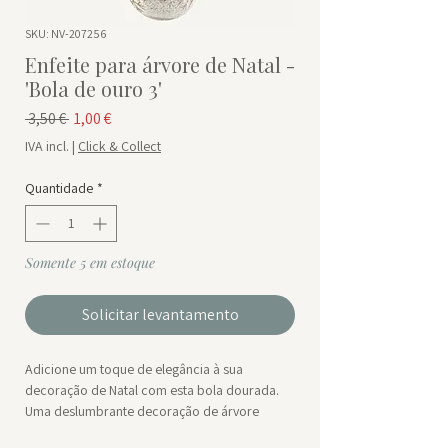
SKU: NV-207256
Enfeite para árvore de Natal -
'Bola de ouro 3'
Preço normal
Preço promocional
 3,50 € 
1,00 €
IVA incl.
|
Click & Collect
Quantidade
*
Somente 5 em estoque
Solicitar levantamento
Adicione um toque de elegância à sua
decoração de Natal com esta bola dourada.
Uma deslumbrante decoração de árvore
suspensa. Feito em PVC, este enfeite brilha