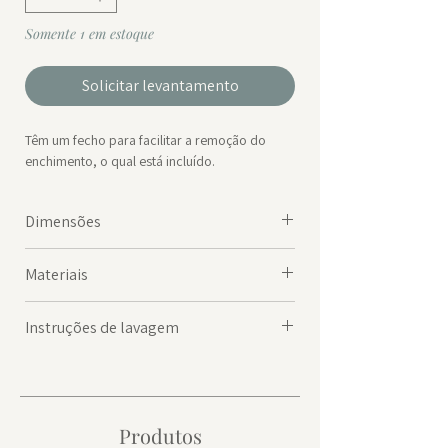
Somente 1 em estoque
Solicitar levantamento
Têm um fecho para facilitar a remoção do
enchimento, o qual está incluído.
Dimensões
60x10x30cm
|
850Grms
Materiais
Capa: 100% Algodão
|
Enchimento: Poliéster
Instruções de lavagem
Lava a 30ºC
Produtos