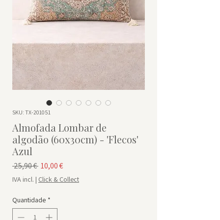
SKU: TX-201051
Almofada Lombar de
algodão (60x30cm) - 'Flecos'
Azul
Preço normal
Preço promocional
 25,90 € 
10,00 €
IVA incl.
|
Click & Collect
Quantidade
*