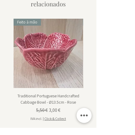
relacionados
Feito à mão
Feito à mão
Traditional Portuguese Handcrafted
Traditional Portuguese Han
Cabbage Bowl - Ø13.5cm - Rose
Cabbage Dessert Plate - Ø20
Preço normal
Preço promocional
5,50 €
3,00 €
IVA incl.
|
Click & Collect