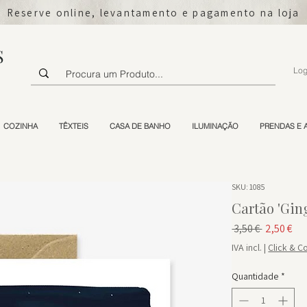
Reserve online, levantamento e pagamento na loja
S
Log
COZINHA
TÊXTEIS
CASA DE BANHO
ILUMINAÇÃO
PRENDAS E 
SKU: 1085
Cartão 'Gin
Preço no
Pr
 3,50 € 
2,50 €
IVA incl.
|
Click & Co
Quantidade
*