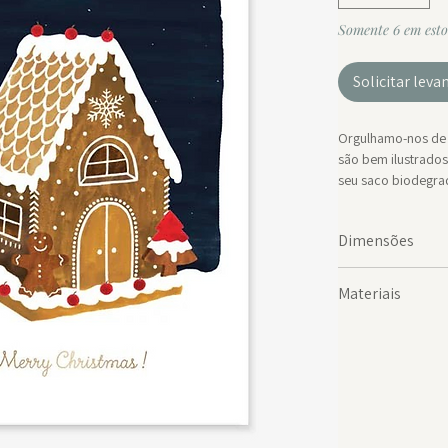
Somente 6 em est
Solicitar lev
Orgulhamo-nos de 
são bem ilustrado
seu saco biodegrad
interior em branco
Dimensões
Este bonito cartã
A6 (10.5cm x 14.8
Impresso em Franç
Materiais
Papel branco natur
saco biodegradáve