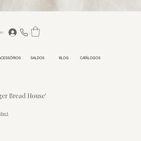
in
ACESSÓRIOS
SALDOS
BLOG
CATÁLOGOS
ger Bread House'
rmal
eço promocional
llect