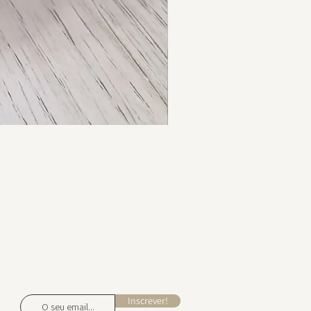
Mantenha-se em Contacto
Subscreva para receber inspiração de
design, ofertas exclusivas e acesso
antecipado a novas coleções.
Inscrever!