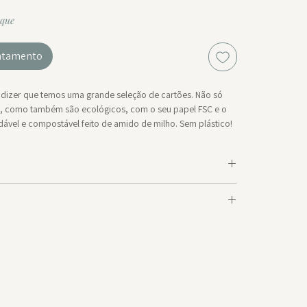
oque
antamento
dizer que temos uma grande seleção de cartões. Não só
s, como também são ecológicos, com o seu papel FSC e o
ável e compostável feito de amido de milho. Sem plástico!
o é vendido com um envelope A6 castanho reciclado.
cm)
a.
al 300 grms (papel FSC)
l e compostável feito de amido de milho