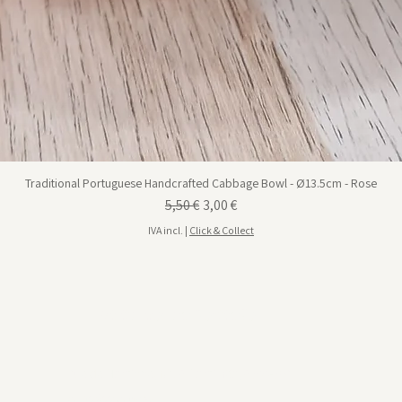
Traditional Portuguese Handcrafted Cabbage Bowl - Ø13.5cm - Rose
Preço normal
Preço promocional
5,50 €
3,00 €
IVA incl.
|
Click & Collect
Visite-nos em Portimão
Rua da Hortinha, Nº 18 Portimão, 8500-594
Ver no Google Maps