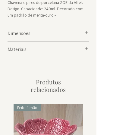
Chavena e pires de porcelana ZOE da Affek
Design. Capacidade: 240ml. Decorado com
um padrão de menta-ouro -
Perfeito como um presente para oferecer aos
seus amigos e familiares.
Dimensões
*Não pode ser lavado na máquina de lavar
Pires
louça, capacidade: 360ml
Materiais
diâmetro: 15,4 cm e altura: 1,5 cm
Chavena
porcelana
altura: 7cm Diâmetro do copo com alça: 11cm
/ Diâmetro do copo sem alça: 8,7cm
Produtos
relacionados
Feito à mão
Feito à mão