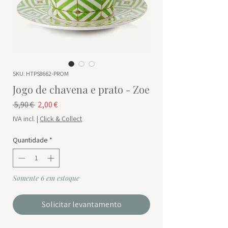
SKU: HTPS8662-PROM
Jogo de chavena e prato - Zoe
Preço normal
Preço promocional
 5,90 € 
2,00 €
IVA incl.
|
Click & Collect
Quantidade
*
Somente 6 em estoque
Solicitar levantamento