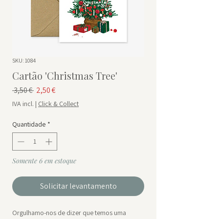
SKU: 1084
Cartão 'Christmas Tree'
Preço normal
Preço promocional
 3,50 € 
2,50 €
IVA incl.
|
Click & Collect
Quantidade
*
Somente 6 em estoque
Solicitar levantamento
Orgulhamo-nos de dizer que temos uma