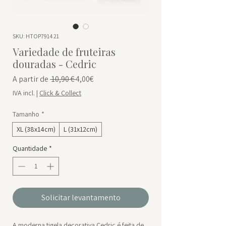
SKU: HTOP7914 21
Variedade de fruteiras
douradas - Cedric
Preço normal
Preço promocional
A partir de
 10,90 € 
4,00€
IVA incl.
|
Click & Collect
Tamanho
*
XL (38x14cm)
L (31x12cm)
Quantidade
*
Solicitar levantamento
A moderna tigela decorativa Cedric é feita de