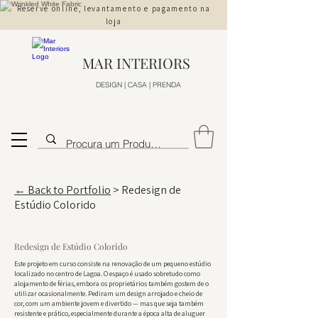
Reserve online, levantamento e pagamento na
loja
MAR INTERIORS
DESIGN | CASA | PRENDA
← Back to Portfolio
> Redesign de
Estúdio Colorido
Redesign de Estúdio Colorido
Este projeto em curso consiste na renovação de um pequeno estúdio
localizado no centro de Lagoa. O espaço é usado sobretudo como
alojamento de férias, embora os proprietários também gostem de o
utilizar ocasionalmente. Pediram um design arrojado e cheio de
cor, com um ambiente jovem e divertido — mas que seja também
resistente e prático, especialmente durante a época alta de aluguer