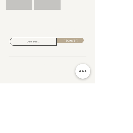
Subscreva para receber inspiração de design, ofertas
exclusivas e acesso antecipado a novas coleções.
Inscrever!
Sobre nos
Contacto
Devoluções
Politica de Privacidade
Livro de Reclamações
​Perguntas Frequentes
Eventos
Visite-nos em Portimão
Rua da Hortinha, Nº 18 Portimão,
8500-594