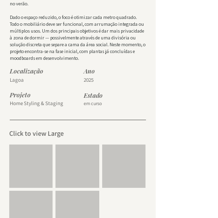
no verão.
Dado o espaço reduzido, o foco é otimizar cada metro quadrado.
Todo o mobiliário deve ser funcional, com arrumação integrada ou
múltiplos usos. Um dos principais objetivos é dar mais privacidade
à zona de dormir — possivelmente através de uma divisória ou
solução discreta que separe a cama da área social. Neste momento, o
projeto encontra-se na fase inicial, com plantas já concluídas e
moodboards em desenvolvimento.
Localização
Ano
Lagoa
2025
Projeto
Estado
Home Styling & Staging
em curso
Click to view Large