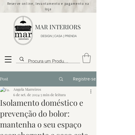
Reserve online, levantamento e pagamento na
loja
MAR INTERIORS
DESIGN | CASA | PRENDA
Post
Registre-se
Angela Marreiros
6 de set. de 2024
3 min de leitura
Isolamento doméstico e
prevenção do bolor:
mantenha o seu espaço