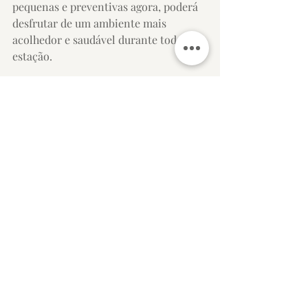
pequenas e preventivas agora, poderá 
desfrutar de um ambiente mais 
acolhedor e saudável durante toda a 
estação.
E, por fim, não deixe que o bolor seja o 
que lhe assusta nesta época! Em vez de 
ser assombrado pelo bolor, concentre-
se em manter o seu espaço seco e 
isolado – ficará feliz por o ter feito 
quando o inverno esfriar.
Desejo-lhes um outono confortável e 
sem bolores!